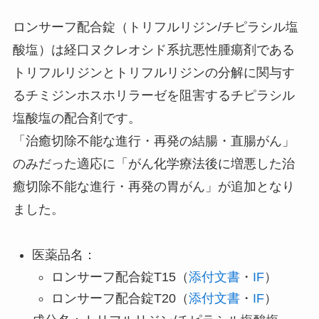
ロンサーフ配合錠（トリフルリジン/チピラシル塩
酸塩）は経口ヌクレオシド系抗悪性腫瘍剤である
トリフルリジンとトリフルリジンの分解に関与す
るチミジンホスホリラーゼを阻害するチピラシル
塩酸塩の配合剤です。
「治癒切除不能な進行・再発の結腸・直腸がん」
のみだった適応に「がん化学療法後に増悪した治
癒切除不能な進行・再発の胃がん」が追加となり
ました。
医薬品名：
ロンサーフ配合錠T15（
添付文書
・
IF
）
ロンサーフ配合錠T20（
添付文書
・
IF
）