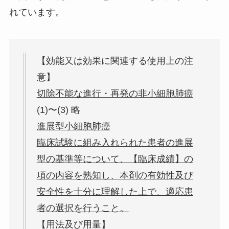
れています。
【効能又は効果に関連する使用上の注
意】
切除不能な進行・再発の非小細胞肺癌
(1)〜(3) 略
進展型小細胞肺癌
臨床試験に組み入れられた患者の進展
型の基準等について、【臨床成績】の
項の内容を熟知し、本剤の有効性及び
安全性を十分に理解した上で、適応患
者の選択を行うこと。
【用法及び用量】