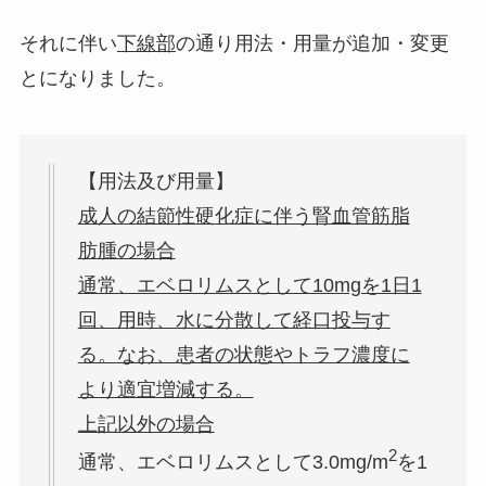
それに伴い
下線部
の通り用法・用量が追加・変更
とになりました。
【用法及び用量】
成人の結節性硬化症に伴う腎血管筋脂
肪腫の場合
通常、エベロリムスとして10mgを1日1
回、用時、水に分散して経口投与す
る。なお、患者の状態やトラフ濃度に
より適宜増減する。
上記以外の場合
2
通常、エベロリムスとして3.0mg/m
を1