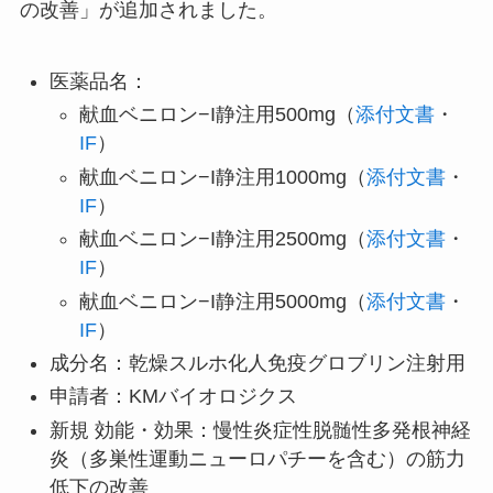
の改善」が追加されました。
医薬品名：
献血ベニロン−I静注用500mg（
添付文書
・
IF
）
献血ベニロン−I静注用1000mg（
添付文書
・
IF
）
献血ベニロン−I静注用2500mg（
添付文書
・
IF
）
献血ベニロン−I静注用5000mg（
添付文書
・
IF
）
成分名：乾燥スルホ化人免疫グロブリン注射用
申請者：KMバイオロジクス
新規 効能・効果：慢性炎症性脱髄性多発根神経
炎（多巣性運動ニューロパチーを含む）の筋力
低下の改善