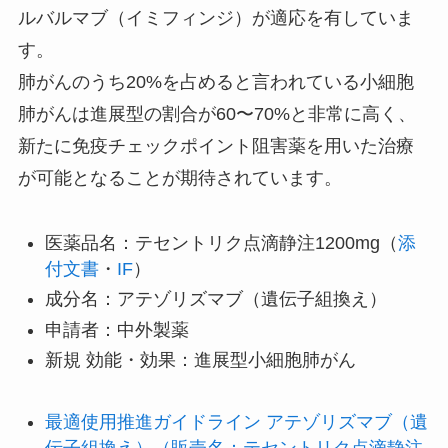
ルバルマブ（イミフィンジ）が適応を有していま
す。
肺がんのうち20%を占めると言われている小細胞
肺がんは進展型の割合が60〜70%と非常に高く、
新たに免疫チェックポイント阻害薬を用いた治療
が可能となることが期待されています。
医薬品名：テセントリク点滴静注1200mg（
添
付文書
・
IF
）
成分名：アテゾリズマブ（遺伝子組換え）
申請者：中外製薬
新規 効能・効果：進展型小細胞肺がん
最適使用推進ガイドライン アテゾリズマブ（遺