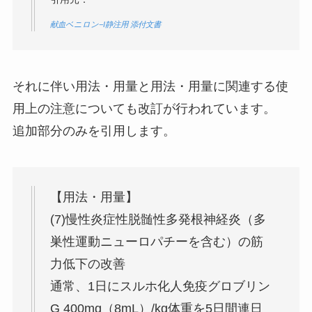
献血ベニロン−I静注用 添付文書
それに伴い用法・用量と用法・用量に関連する使
用上の注意についても改訂が行われています。
追加部分のみを引用します。
【用法・用量】
(7)慢性炎症性脱髄性多発根神経炎（多
巣性運動ニューロパチーを含む）の筋
力低下の改善
通常、1日にスルホ化人免疫グロブリン
G 400mg（8mL）/kg体重を5日間連日