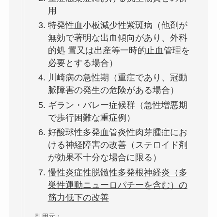
用
特発性血小板減少性紫斑病（他剤が
無効で著明な出血傾向があり、外科
的処 置又は出産等一時的止血管理を
必要とする場合）
川崎病の急性期（重症であり、冠動
脈障害の発生の危険がある場合）
ギラン・バレー症候群（急性増悪期
で歩行困難な重症例）
好酸球性多発血管炎性肉芽腫症にお
ける神経障害の改善（ステロイド剤
が効果不十分な場合に限る）
慢性炎症性脱髄性多発根神経炎（多
巣性運動ニューロパチーを含む）の
筋力低下の改善
引用元：