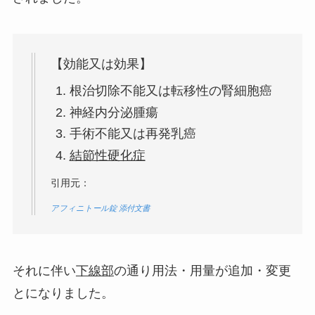
【効能又は効果】
根治切除不能又は転移性の腎細胞癌
神経内分泌腫瘍
手術不能又は再発乳癌
結節性硬化症
引用元：
アフィニトール錠 添付文書
それに伴い
下線部
の通り用法・用量が追加・変更
とになりました。