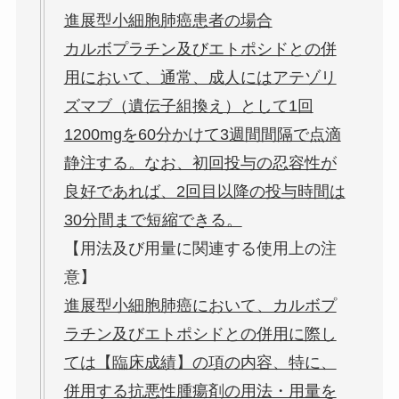
進展型小細胞肺癌患者の場合
カルボプラチン及びエトポシドとの併
用において、通常、成人にはアテゾリ
ズマブ（遺伝子組換え）として1回
1200mgを60分かけて3週間間隔で点滴
静注する。なお、初回投与の忍容性が
良好であれば、2回目以降の投与時間は
30分間まで短縮できる。
【用法及び用量に関連する使用上の注
意】
進展型小細胞肺癌において、カルボプ
ラチン及びエトポシドとの併用に際し
ては【臨床成績】の項の内容、特に、
併用する抗悪性腫瘍剤の用法・用量を