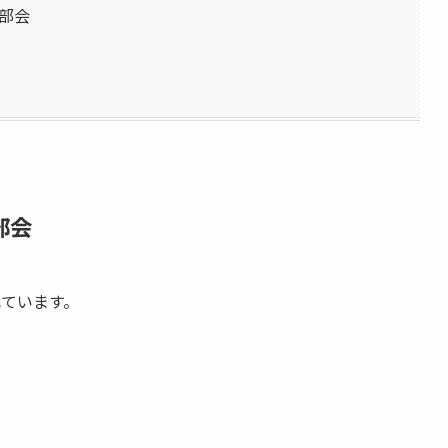
一部会
部会
れています。