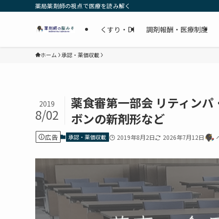
薬局薬剤師の視点で医療を読み解く
くすり・DI
調剤報酬・医療制度
ホーム
承認・薬価収載
薬食審第一部会 リティン
2019
8/02
ボンの新剤形など
広告
承認・薬価収載
2019年8月2日
2026年7月12日