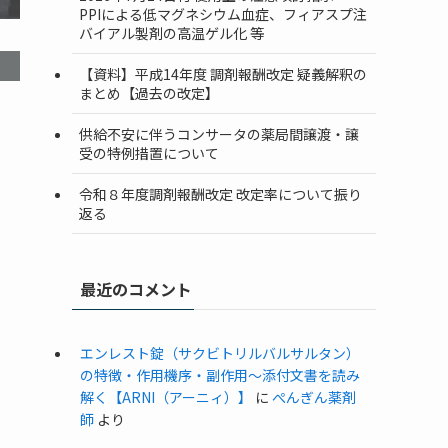
PPIによる低マグネシウム血症、フィアスプ注
バイアル製剤の高温ゲル化 等
【資料】平成14年度 調剤報酬改定 疑義解釈の
まとめ【過去の改定】
供給不安に伴うコンサータの薬局間譲渡・譲
受の特例措置について
令和８年度調剤報酬改定 改定率について振り
返る
最近のコメント
エンレスト錠（サクビトリルバルサルタン）
の特徴・作用機序・副作用〜添付文書を読み
解く【ARNI（アーニィ）】
に
ぺんぎん薬剤
師
より