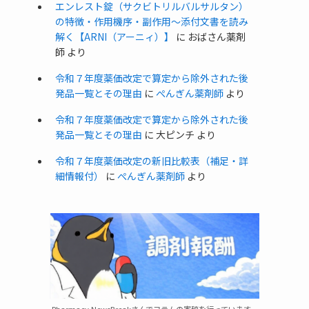
エンレスト錠（サクビトリルバルサルタン）
の特徴・作用機序・副作用〜添付文書を読み
解く【ARNI（アーニィ）】
に
おばさん薬剤
師
より
令和７年度薬価改定で算定から除外された後
発品一覧とその理由
に
ぺんぎん薬剤師
より
令和７年度薬価改定で算定から除外された後
発品一覧とその理由
に
大ピンチ
より
令和７年度薬価改定の新旧比較表（補足・詳
細情報付）
に
ぺんぎん薬剤師
より