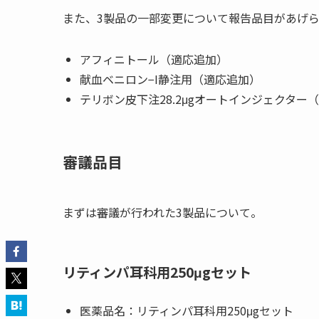
また、3製品の一部変更について報告品目があげ
アフィニトール（適応追加）
献血ベニロン−I静注用（適応追加）
テリボン皮下注28.2μgオートインジェクター
審議品目
まずは審議が行われた3製品について。
リティンパ耳科用250μgセット
医薬品名：リティンパ耳科用250μgセット