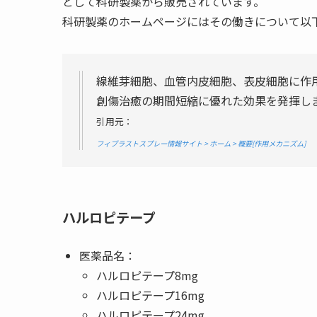
として科研製薬から販売されています。
科研製薬のホームページにはその働きについて以
線維芽細胞、血管内皮細胞、表皮細胞に作
創傷治癒の期間短縮に優れた効果を発揮し
引用元：
フィブラストスプレー情報サイト > ホーム > 概要[作用メカニズム]
ハルロピテープ
医薬品名：
ハルロピテープ8mg
ハルロピテープ16mg
ハルロピテープ24mg