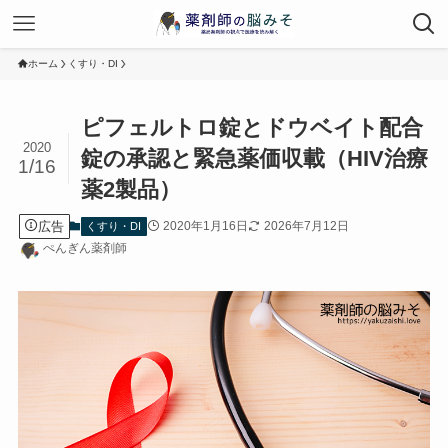
ホーム
くすり・DI
ピフェルトロ錠とドウベイト配合
2020
錠の承認と緊急薬価収載（HIV治療
1/16
薬2製品）
広告
2020年1月16日
2026年7月12日
くすり・DI
ぺんぎん薬剤師