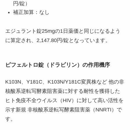
円/錠）
補正加算：なし
エジュラント錠25mgの1日薬価と同じになるよう
に算定され、2,147.80円/錠となっています。
ピフェルトロ錠（ドラビリン）の作用機序
K103N、Y181C、K103N/Y181C変異株など 他の非
核酸系逆転写酵素阻害薬に対する耐性を獲得した
ヒト免疫不全ウイルス（HIV）に対して高い活性を
示す新規 非核酸系逆転写酵素阻害薬（NNRTI）で
す。