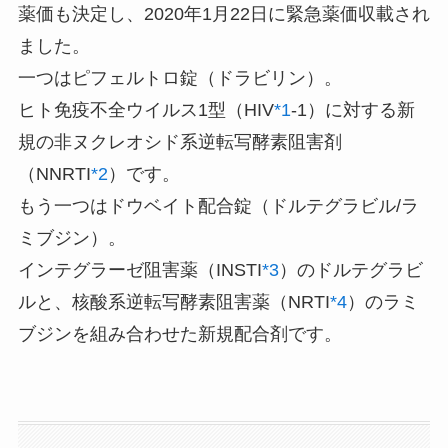
薬価も決定し、2020年1月22日に緊急薬価収載され
ました。
一つはピフェルトロ錠（ドラビリン）。
ヒト免疫不全ウイルス1型（HIV
*1
-1）に対する新
規の非ヌクレオシド系逆転写酵素阻害剤
（NNRTI
*2
）です。
もう一つはドウベイト配合錠（ドルテグラビル/ラ
ミブジン）。
インテグラーゼ阻害薬（INSTI
*3
）のドルテグラビ
ルと、核酸系逆転写酵素阻害薬（NRTI
*4
）のラミ
ブジンを組み合わせた新規配合剤です。