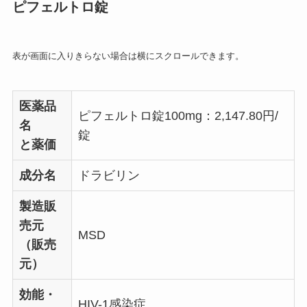
ピフェルトロ錠
表が画面に入りきらない場合は横にスクロールできます。
医薬品
ピフェルトロ錠100mg：2,147.80円/
名
錠
と薬価
成分名
ドラビリン
製造販
売元
MSD
（販売
元）
効能・
HIV-1感染症