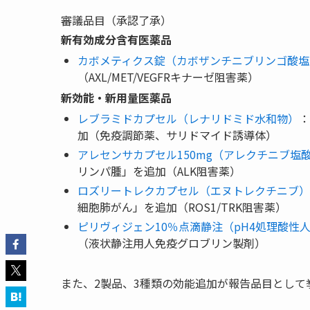
審議品目（承認了承）
新有効成分含有医薬品
カボメティクス錠（カボザンチニブリンゴ酸塩
（AXL/MET/VEGFRキナーゼ阻害薬）
新効能・新用量医薬品
レブラミドカプセル（レナリドミド水和物）
：
加（免疫調節薬、サリドマイド誘導体）
アレセンサカプセル150mg（アレクチニブ塩
リンパ腫」を追加（ALK阻害薬）
ロズリートレクカプセル（エヌトレクチニブ）
細胞肺がん」を追加（ROS1/TRK阻害薬）
ピリヴィジェン10％点滴静注（pH4処理酸性
（液状静注用人免疫グロブリン製剤）
また、2製品、3種類の効能追加が報告品目として