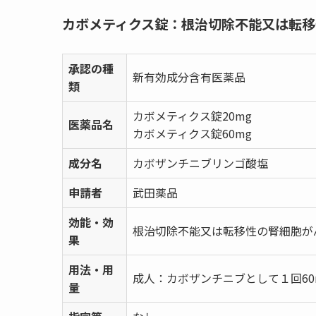
カボメティクス錠：根治切除不能又は転移
承認の種
新有効成分含有医薬品
類
カボメティクス錠20mg
医薬品名
カボメティクス錠60mg
成分名
カボザンチニブリンゴ酸塩
申請者
武田薬品
効能・効
根治切除不能又は転移性の腎細胞が
果
用法・用
成人：カボザンチニブとして１回60
量