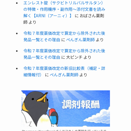
エンレスト錠（サクビトリルバルサルタン）
の特徴・作用機序・副作用〜添付文書を読み
解く【ARNI（アーニィ）】
に
おばさん薬剤
師
より
令和７年度薬価改定で算定から除外された後
発品一覧とその理由
に
ぺんぎん薬剤師
より
令和７年度薬価改定で算定から除外された後
発品一覧とその理由
に
大ピンチ
より
令和７年度薬価改定の新旧比較表（補足・詳
細情報付）
に
ぺんぎん薬剤師
より