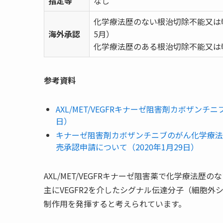
指定等
なし
化学療法歴のない根治切除不能又は転移
海外承認
5月）
化学療法歴のある根治切除不能又は転
参考資料
AXL/MET/VEGFRキナーゼ阻害剤カボザン
日）
キナーゼ阻害剤カボザンチニブのがん化学療法
売承認申請について（2020年1月29日）
AXL/MET/VEGFRキナーゼ阻害薬で化学療法
主にVEGFR2を介したシグナル伝達分子（細胞
制作用を発揮すると考えられています。