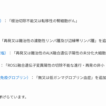
）
：「根治切除不能又は転移性の腎細胞がん」
「再発又は難治性の濾胞性リンパ腫及び辺縁帯リンパ腫」を追
酸塩）
：「再発又は難治性のALK融合遺伝子陽性の未分化大細胞
：「ROS1融合遺伝子変異陽性の切除不能な進行・再発の非小
人免疫グロブリン）
：「無又は低ガンマグロブリン血症」を追
挙げらています。