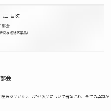
目次
二部会
新投与経路医薬品）
二部会
用量医薬品が4つ、合計5製品について審議され、全ての承認が