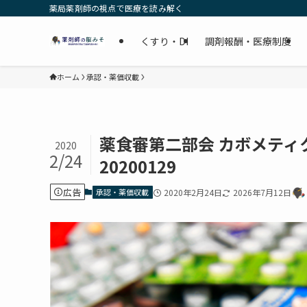
薬局薬剤師の視点で医療を読み解く
くすり・DI
調剤報酬・医療制度
ホーム
承認・薬価収載
薬食審第二部会 カボメティ
2020
2/24
20200129
広告
承認・薬価収載
2020年2月24日
2026年7月12日