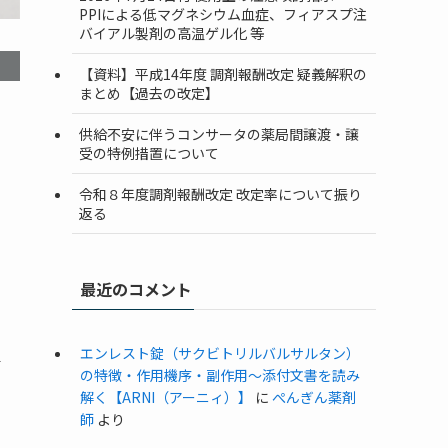
PPIによる低マグネシウム血症、フィアスプ注
バイアル製剤の高温ゲル化 等
【資料】平成14年度 調剤報酬改定 疑義解釈の
まとめ【過去の改定】
供給不安に伴うコンサータの薬局間譲渡・譲
受の特例措置について
令和８年度調剤報酬改定 改定率について振り
返る
最近のコメント
エンレスト錠（サクビトリルバルサルタン）
静
の特徴・作用機序・副作用〜添付文書を読み
解く【ARNI（アーニィ）】
に
ぺんぎん薬剤
師
より