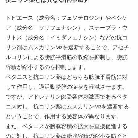
トビエース（成分名：フェソテロジン）やベシケ
ア（成分名：ソリフェナシン）、ステーブラ・ウ
リトス（成分名：イミダフェナシン）などの抗コ
リン剤はムスカリンM
を遮断することで、アセチ
3
ルコリンによる膀胱平滑筋の収縮を抑制し、膀胱
容積が縮小するのを抑制します。
ベタニスと抗コリン薬はどちらも膀胱平滑筋に対
して作用し、過活動膀胱の症状を軽減させます。
ですが、アドレナリンβ
受容体刺激薬であるベタ
3
ニス対し、抗コリン薬はムスカリンM
を遮断する
3
ということで、作用する受容体が異なります。
また、ベタニスが膀胱容積の拡大を直接促進する
のに対し、抗コリン薬は膀胱容積の縮小を防ぐと