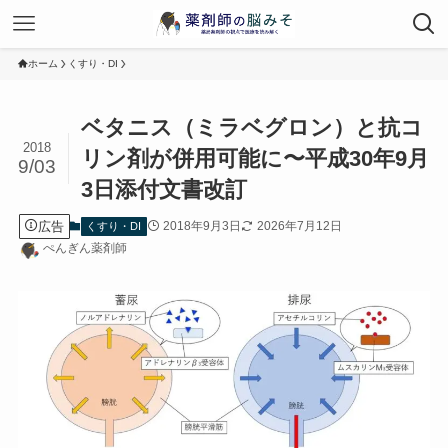
ホーム
くすり・DI
ベタニス（ミラベグロン）と抗コ
2018
リン剤が併用可能に〜平成30年9月
9/03
3日添付文書改訂
広告
2018年9月3日
2026年7月12日
くすり・DI
ぺんぎん薬剤師