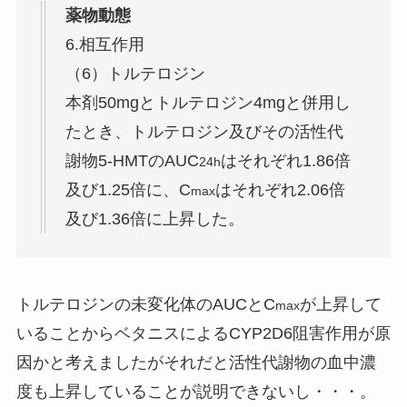
薬物動態
6.相互作用
（6）トルテロジン
本剤50mgとトルテロジン4mgと併用し
たとき、トルテロジン及びその活性代
謝物5-HMTのAUC
はそれぞれ1.86倍
24h
及び1.25倍に、C
はそれぞれ2.06倍
max
及び1.36倍に上昇した。
トルテロジンの未変化体のAUCとC
が上昇して
max
いることからベタニスによるCYP2D6阻害作用が原
因かと考えましたがそれだと活性代謝物の血中濃
度も上昇していることが説明できないし・・・。