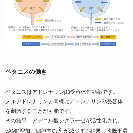
ベタニスの働き
ベタニスはアドレナリンβ3受容体作動薬です。
ノルアドレナリンと同様にアドレナリンβ
受容体
3
を刺激することが可能です。
その結果、アデニル酸シクラーゼが活性化され、
2+
cAMP増加、細胞内Ca
が減少する結果、膀胱平滑