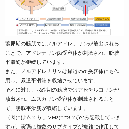
蓄尿期の膀胱ではノルアドレナリンが放出される
ことで、アドレナリンβ
受容体が刺激され、膀胱
3
平滑筋が弛緩しています。
また、ノルアドレナリンは尿道のα
受容体にも作
1
用し、尿道平滑筋を収縮させています。
それに対し、収縮期の膀胱ではアセチルコリンが
放出され、ムスカリン受容体が刺激されること
で、膀胱平滑筋が収縮しています。
（図にはムスカリンM
についてのみ記載していま
3
すが、実際は複数のサブタイプが複雑に作用して