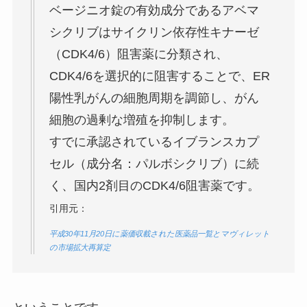
ベージニオ錠の有効成分であるアベマ
シクリブはサイクリン依存性キナーゼ
（CDK4/6）阻害薬に分類され、
CDK4/6を選択的に阻害することで、ER
陽性乳がんの細胞周期を調節し、がん
細胞の過剰な増殖を抑制します。
すでに承認されているイブランスカプ
セル（成分名：パルボシクリブ）に続
く、国内2剤目のCDK4/6阻害薬です。
引用元：
平成30年11月20日に薬価収載された医薬品一覧とマヴィレット
の市場拡大再算定