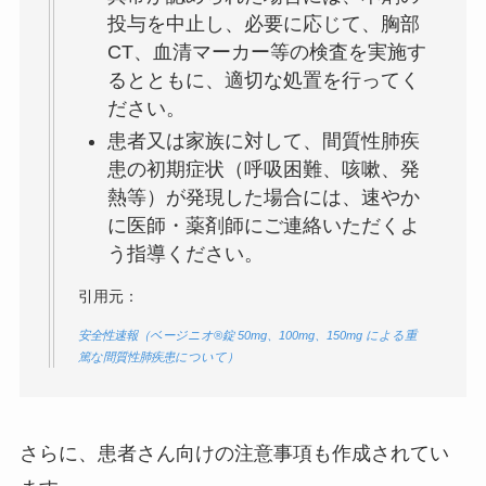
投与を中止し、必要に応じて、胸部
CT、血清マーカー等の検査を実施す
るとともに、適切な処置を行ってく
ださい。
患者又は家族に対して、間質性肺疾
患の初期症状（呼吸困難、咳嗽、発
熱等）が発現した場合には、速やか
に医師・薬剤師にご連絡いただくよ
う指導ください。
引用元：
安全性速報（ベージニオ®錠 50mg、100mg、150mg による重
篤な間質性肺疾患について）
さらに、患者さん向けの注意事項も作成されてい