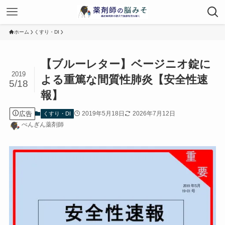
ホーム
くすり・DI
【ブルーレター】ベージニオ錠に
2019
よる重篤な間質性肺炎【安全性速
5/18
報】
広告
2019年5月18日
2026年7月12日
くすり・DI
ぺんぎん薬剤師