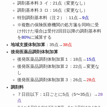
調剤基本料３ イ：21点（変更なし）
調剤基本料３ ロ：16点（変更なし）
特別調剤基本料（注２）：11点→
9点
※複数の保険医療機関の処方箋を同時に受
け付けた場合は受付2回目以降の調剤基本料
を
80%
に減算する
地域支援体制加算
：35点→
38点
後発医薬品調剤体制加算
後発医薬品調剤体制加算１：18点→
15点
後発医薬品調剤体制加算２：22点→変更な
し
後発医薬品調剤体制加算３：26点→
28点
調剤料
７日目以下：1日ごとに5点（5〜35点）→
28
点