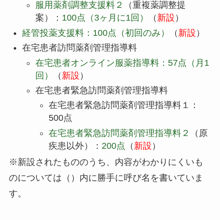
服用薬剤調整支援料２
（重複薬調整提
案）：
100点（3ヶ月に1回）
（
新設
）
経管投薬支援料：100点（初回のみ）
（
新設
）
在宅患者訪問薬剤管理指導料
在宅患者オンライン服薬指導料：57点（月1
回）
（
新設
）
在宅患者緊急訪問薬剤管理指導料
在宅患者緊急訪問薬剤管理指導料１：
500点
在宅患者緊急訪問薬剤管理指導料２
（原
疾患以外）：
200点
（
新設
）
※新設されたもののうち、内容がわかりにくいも
のについては（）内に勝手に呼び名を書いていま
す。