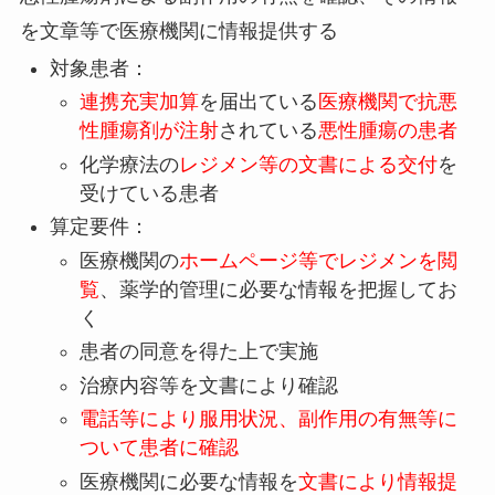
を文章等で医療機関に情報提供する
対象患者：
連携充実加算
を届出ている
医療機関で抗悪
性腫瘍剤が注射
されている
悪性腫瘍の患者
化学療法の
レジメン等の文書による交付
を
受けている患者
算定要件：
医療機関の
ホームページ等でレジメンを閲
覧
、薬学的管理に必要な情報を把握してお
く
患者の同意を得た上で実施
治療内容等を文書により確認
電話等により服用状況、副作用の有無等に
ついて患者に確認
医療機関に必要な情報を
文書により情報提