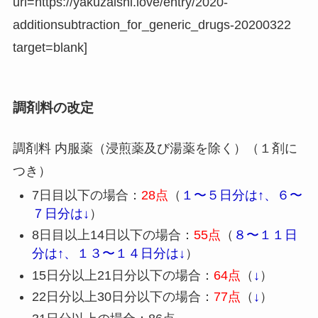
url=https://yakuzaishi.love/entry/2020-
additionsubtraction_for_generic_drugs-20200322
target=blank]
調剤料の改定
調剤料 内服薬（浸煎薬及び湯薬を除く）（１剤に
つき）
7日目以下の場合：
28点
（
１〜５日分は↑、６〜
７日分は↓
）
8日目以上14日以下の場合：
55点
（
８〜１１日
分は↑、１３〜１４日分は↓
）
15日分以上21日分以下の場合：
64点
（
↓
）
22日分以上30日分以下の場合：
77点
（
↓
）