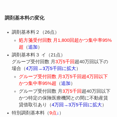
調剤基本料の変化
調剤基本料２（26点）
処方箋受付回数 月1,800回超かつ集中率95%
超
（
追加
）
調剤基本料３ イ（21点）
グループ受付回数 月
3万5千回
超40万回以下の
場合（
4万回→3万5千回に拡大
）
グループ受付回数 月3万5千回超4万回以下
かつ集中率95%超
（
追加
）
グループ受付回数 月
3万5千回
超40万回以下
かつ特定の保険医療機関との間に不動産賃
貸借取引あり（
4万回→3万5千回に拡大
）
特別調剤基本料（
9点
↓
）