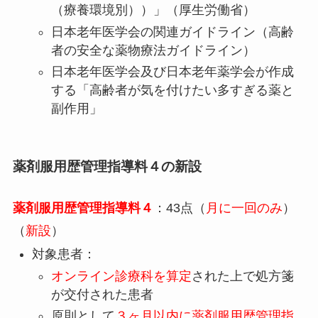
（療養環境別））」（厚生労働省）
日本老年医学会の関連ガイドライン（高齢
者の安全な薬物療法ガイドライン）
日本老年医学会及び日本老年薬学会が作成
する「高齢者が気を付けたい多すぎる薬と
副作用」
薬剤服用歴管理指導料４の新設
薬剤服用歴管理指導料４
：43点（
月に一回のみ
）
（
新設
）
対象患者：
オンライン診療科を算定
された上で処方箋
が交付された患者
原則として
３ヶ月以内に薬剤服用歴管理指