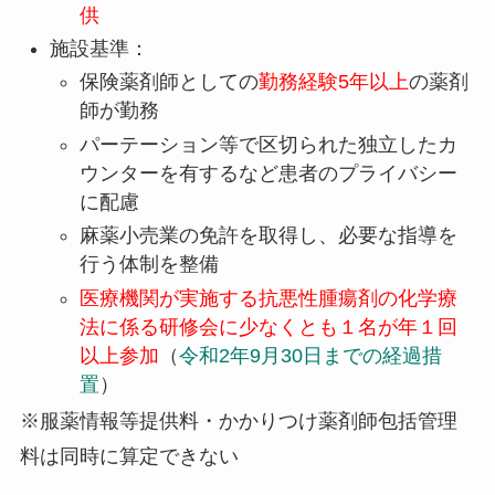
供
施設基準：
保険薬剤師としての
勤務経験5年以上
の薬剤
師が勤務
パーテーション等で区切られた独立したカ
ウンターを有するなど患者のプライバシー
に配慮
麻薬小売業の免許を取得し、必要な指導を
行う体制を整備
医療機関が実施する抗悪性腫瘍剤の化学療
法に係る研修会に少なくとも１名が年１回
以上参加
（
令和2年9月30日までの経過措
置
）
※服薬情報等提供料・かかりつけ薬剤師包括管理
料は同時に算定できない