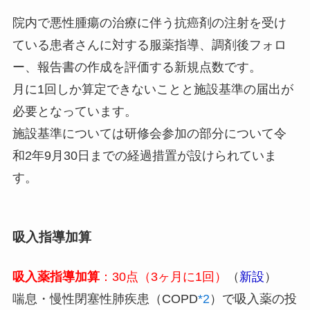
院内で悪性腫瘍の治療に伴う抗癌剤の注射を受け
ている患者さんに対する服薬指導、調剤後フォロ
ー、報告書の作成を評価する新規点数です。
月に1回しか算定できないことと施設基準の届出が
必要となっています。
施設基準については研修会参加の部分について令
和2年9月30日までの経過措置が設けられていま
す。
吸入指導加算
吸入薬指導加算
：30点（3ヶ月に1回）
（
新設
）
喘息・慢性閉塞性肺疾患（COPD
*2
）で吸入薬の投