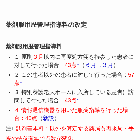
薬剤服用歴管理指導料の改定
薬剤服用歴管理指導料
１ 原則
３月
以内に再度処方箋を持参した患者に
対して行った場合：
43点
↑
（
６月→３月
）
２ １の患者以外の患者に対して行った場合：
57
点
↑
３ 特別養護老人ホームに入所している患者に訪
問して行った場合：
43点
↑
４ 情報通信機器を用いた服薬指導を行った場
合：43点
（
新設
）
注1
調剤基本料１以外を算定する薬局も再来局・手
帳の持参有無で点数が変化