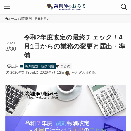
ホーム
調剤報酬・医療制度
令和2年度改定の最終チェック！4
2020
月1日からの業務の変更と届出・準
3/30
備
広告
調剤報酬・医療制度
まとめ
2020年3月30日
2026年7月12日
ぺんぎん薬剤師