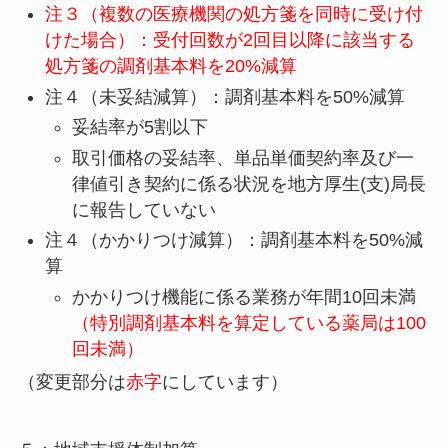
注３（複数の医療機関の処方箋を同時に受け付
けた場合）：受付回数が2回目以降に該当する
処方箋の調剤基本料を20%減算
注４（未妥結減算）：調剤基本料を50%減算
妥結率が5割以下
取引価格の妥結率、単品単価契約率及び一
律値引き契約に係る状況を地方厚生(支)局長
に報告していない
注４（かかりつけ減算）：調剤基本料を50%減
算
かかりつけ機能に係る業務が年間10回未満
（特別調剤基本料を算定している薬局は100
回未満）
（変更部分は
赤字
にしています）