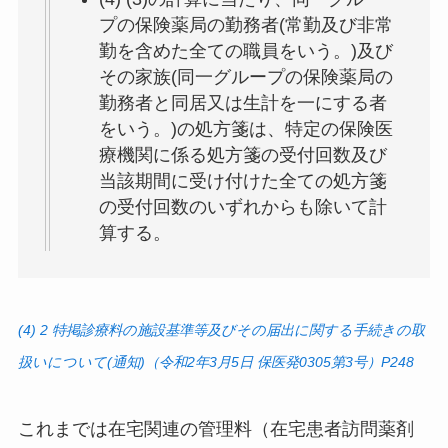
プの保険薬局の勤務者(常勤及び非常
勤を含めた全ての職員をいう。)及び
その家族(同一グループの保険薬局の
勤務者と同居又は生計を一にする者
をいう。)の処方箋は、特定の保険医
療機関に係る処方箋の受付回数及び
当該期間に受け付けた全ての処方箋
の受付回数のいずれからも除いて計
算
する。
(4) 2 特掲診療料の施設基準等及びその届出に関する手続きの取
扱いについて(通知)（令和2年3月5日 保医発0305第3号）P248
これまでは在宅関連の管理料（在宅患者訪問薬剤