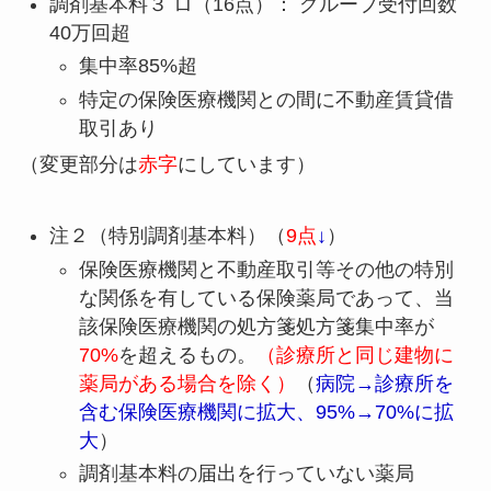
調剤基本料３ ロ（16点）： グループ受付回数
40万回超
集中率85%超
特定の保険医療機関との間に不動産賃貸借
取引あり
（変更部分は
赤字
にしています）
注２（特別調剤基本料）（
9点
↓
）
保険医療機関と不動産取引等その他の特別
な関係を有している保険薬局であって、当
該保険医療機関の処方箋処方箋集中率が
70%
を超えるもの。
（診療所と同じ建物に
薬局がある場合を除く）
（
病院→診療所を
含む保険医療機関に拡大、95%→70%に拡
大
）
調剤基本料の届出を行っていない薬局