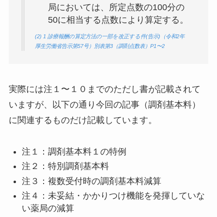
局においては、所定点数の100分の
50に相当する点数により算定する。
(2) 1 診療報酬の算定方法の一部を改正する件(告示)（令和2年
厚生労働省告示第57号）別表第3（調剤点数表）P1〜2
実際には注１〜１０までのただし書が記載されて
いますが、以下の通り今回の記事（調剤基本料）
に関連するものだけ記載しています。
注１：調剤基本料１の特例
注２：特別調剤基本料
注３：複数受付時の調剤基本料減算
注４：未妥結・かかりつけ機能を発揮していな
い薬局の減算