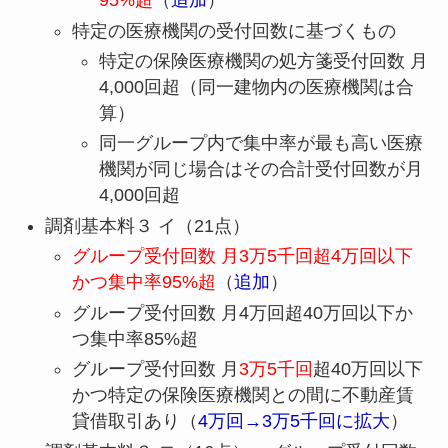
95%超
（
追加
）
特定の医療機関の受付回数に基づくもの
特定の保険医療機関の処方箋受付回数 月
4,000回超（同一建物内の医療機関は合
算）
同一グループ内で集中率が最も高い医療
機関が同じ場合はその合計受付回数が月
4,000回超
調剤基本料３ イ（21点）
グループ受付回数 月3万5千回超4万回以下
かつ集中率95%超
（
追加
）
グループ受付回数 月4万回超40万回以下か
つ集中率85%超
グループ受付回数 月
3万5千回
超40万回以下
かつ特定の保険医療機関との間に不動産賃
貸借取引あり（
4万回→3万5千回に拡大
）