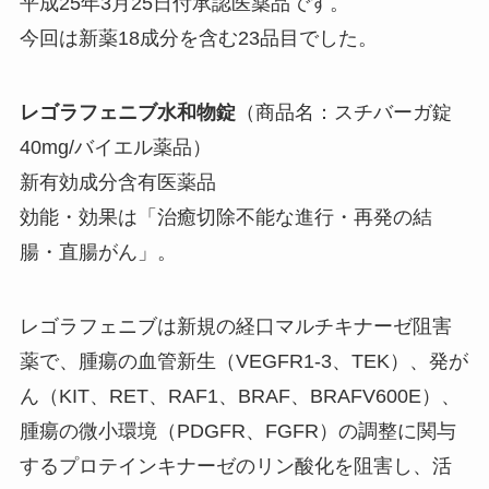
平成25年3月25日付承認医薬品です。
今回は新薬18成分を含む23品目でした。
レゴラフェニブ水和物錠
（商品名：スチバーガ錠
40mg/バイエル薬品）
新有効成分含有医薬品
効能・効果は「治癒切除不能な進行・再発の結
腸・直腸がん」。
レゴラフェニブは新規の経口マルチキナーゼ阻害
薬で、腫瘍の血管新生（VEGFR1-3、TEK）、発が
ん（KIT、RET、RAF1、BRAF、BRAFV600E）、
腫瘍の微小環境（PDGFR、FGFR）の調整に関与
するプロテインキナーゼのリン酸化を阻害し、活