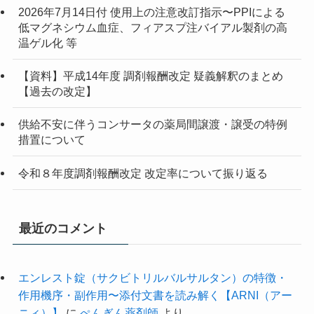
2026年7月14日付 使用上の注意改訂指示〜PPIによる
低マグネシウム血症、フィアスプ注バイアル製剤の高
温ゲル化 等
【資料】平成14年度 調剤報酬改定 疑義解釈のまとめ
【過去の改定】
供給不安に伴うコンサータの薬局間譲渡・譲受の特例
措置について
令和８年度調剤報酬改定 改定率について振り返る
最近のコメント
エンレスト錠（サクビトリルバルサルタン）の特徴・
作用機序・副作用〜添付文書を読み解く【ARNI（アー
ニィ）】
に
ぺんぎん薬剤師
より