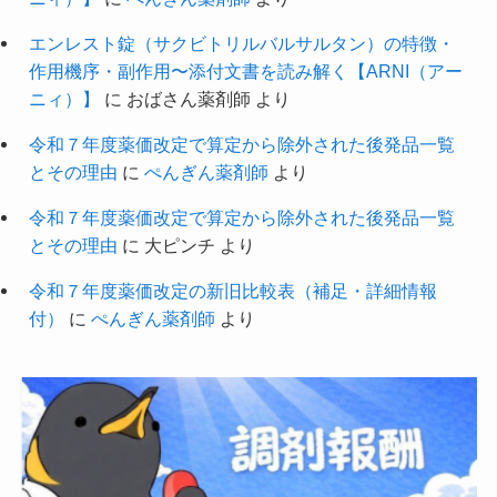
エンレスト錠（サクビトリルバルサルタン）の特徴・
作用機序・副作用〜添付文書を読み解く【ARNI（アー
ニィ）】
に
おばさん薬剤師
より
令和７年度薬価改定で算定から除外された後発品一覧
とその理由
に
ぺんぎん薬剤師
より
令和７年度薬価改定で算定から除外された後発品一覧
とその理由
に
大ピンチ
より
令和７年度薬価改定の新旧比較表（補足・詳細情報
付）
に
ぺんぎん薬剤師
より