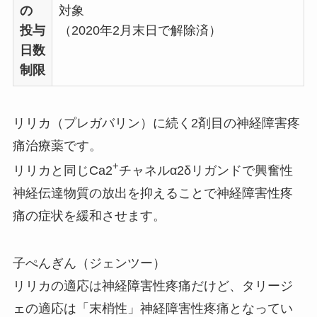
の
対象
投与
（2020年2月末日で解除済）
日数
制限
リリカ（プレガバリン）に続く2剤目の神経障害疼
痛治療薬です。
+
リリカと同じCa2
チャネルα2δリガンドで興奮性
神経伝達物質の放出を抑えることで神経障害性疼
痛の症状を緩和させます。
子ぺんぎん（ジェンツー）
リリカの適応は神経障害性疼痛だけど、タリージ
ェの適応は「末梢性」神経障害性疼痛となってい