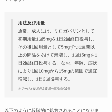
用法及び用量
通常、成人には、ミロガバリンとして
初期用量1回5mgを1日2回経口投与し、
その後
1回用量として5mgずつ1週間以
上の間隔をあけて漸増
し、1回15mgを1
日2回経口投与する。なお、年齢、症状
により1回10mgから15mgの範囲で適宜
増減し、1日2回投与する。
タリージェ錠 添付文書 第一三共株式会社
以下のように段階的に処方されることになりま