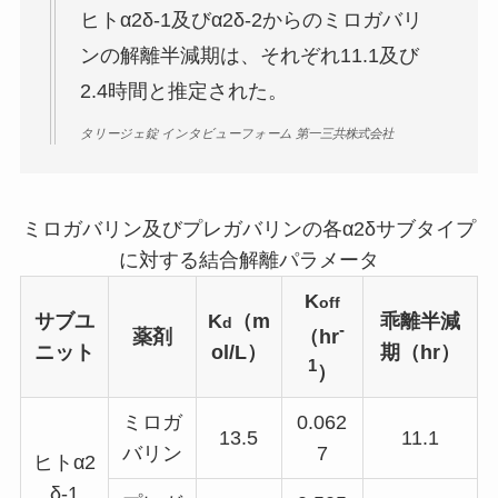
ヒトα2δ-1及びα2δ-2からのミロガバリ
ンの解離半減期は、それぞれ11.1及び
2.4時間と推定された。
タリージェ錠 インタビューフォーム 第一三共株式会社
ミロガバリン及びプレガバリンの各α2δサブタイプ
に対する結合解離パラメータ
K
off
サブユ
K
（m
乖離半減
d
-
（hr
薬剤
ニット
ol/L）
期（hr）
1
）
ミロガ
0.062
13.5
11.1
バリン
7
ヒトα2
δ-1