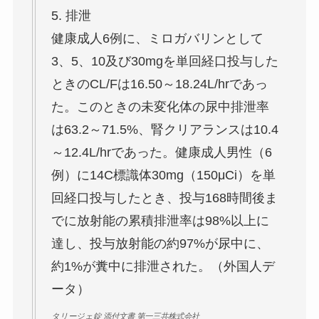
5. 排泄
健康成人6例に、ミロガバリンとして
3、5、10及び30mgを単回経口投与した
ときのCL/Fは16.50～18.24L/hrであっ
た。このときの未変化体の尿中排泄率
は63.2～71.5%、腎クリアランスは10.4
～12.4L/hrであった。健康成人男性（6
例）に14C標識体30mg（150μCi）を単
回経口投与したとき、投与168時間後ま
でに放射能の累積排泄率は98%以上に
達し、投与放射能の約97%が尿中に、
約1%が糞中に排泄された。（外国人デ
ータ）
タリージェ錠 添付文書 第一三共株式会社