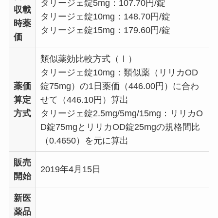
タリージェ錠5mg：107.70円/錠
収載
タリージェ錠10mg：148.70円/錠
時薬
タリージェ錠15mg：179.60円/錠
価
類似薬効比較方式（Ⅰ）
タリージェ錠10mg：類似薬（リリカOD
薬価
錠75mg）の1日薬価（446.00円）に合わ
算定
せて（446.10円）算出
方式
タリージェ錠2.5mg/5mg/15mg：リリカO
D錠75mgとリリカOD錠25mgの規格間比
（0.4650）を元に算出
販売
2019年4月15日
開始
新医
薬品