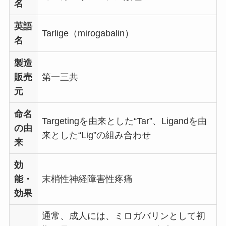
名
英語
Tarlige（mirogabalin）
名
製造
販売
第一三共
元
命名
Targetingを由来とした“Tar”、Ligandを由
の由
来とした“Lig”の組み合わせ
来
効
能・
末梢性神経障害性疼痛
効果
通常、成人には、ミロガバリンとして初