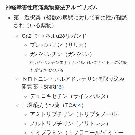
神経障害性疼痛薬物療法アルゴリズム
第一選択薬（複数の病態に対して有効性が確認
されている薬物）
+
Ca2
チャネルα2δリガンド
プレガバリン（リリカ）
ガバペンチン（ガバペン）
※ガバペンチンエナカルビル（レグナイト）の効果
も期待されている
セロトニン・ノルアドレナリン再取り込み
阻害薬（SNRI
*3
）
デュロキセチン（サインバルタ）
三環系抗うつ薬（TCA
*4
）
アミトリプチリン（トリプタノール）
ノルトリプチリン（ノリトレン）
イミプラミン（トフラニール/イミドー