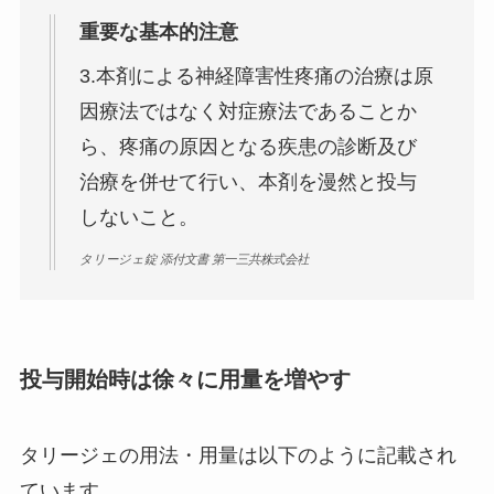
重要な基本的注意
3.
本剤による神経障害性疼痛の治療は原
因療法ではなく対症療法
であることか
ら、疼痛の原因となる疾患の診断及び
治療を併せて行い、
本剤を漫然と投与
しない
こと。
タリージェ錠 添付文書 第一三共株式会社
投与開始時は徐々に用量を増やす
タリージェの用法・用量は以下のように記載され
ています。