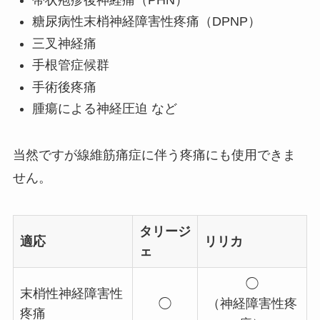
糖尿病性末梢神経障害性疼痛（DPNP）
三叉神経痛
手根管症候群
手術後疼痛
腫瘍による神経圧迫 など
当然ですが線維筋痛症に伴う疼痛にも使用できま
せん。
タリージ
適応
リリカ
ェ
◯
末梢性神経障害性
◯
（神経障害性疼
疼痛