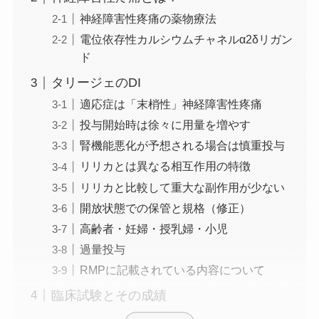
神経障害性疼痛の薬物療法
電位依存性カルシウムチャネルα2δリガン
ド
タリージェのDI
適応症は「末梢性」神経障害性疼痛
投与開始時は徐々に用量を増やす
腎機能悪化が予想される場合は慎重投与
リリカとは異なる相互作用の特徴
リリカと比較して重大な副作用が少ない
開放状態での保管と規格（修正）
高齢者・妊婦・授乳婦・小児
過量投与
RMPに記載されている内容について
臨床試験とその成績