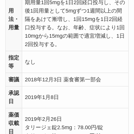
期用量1回5mgを1日2回経口投与し、その
用
後1回用量として5mgずつ1週間以上の間
法・
隔をあけて漸増し、1回15mgを1日2回経
用量
口投与する。なお、年齢、症状により1回
10mgから15mgの範囲で適宜増減し、1日
2回投与する。
指定
なし
等
審議
2018年12月3日 薬食審第一部会
承認
2019年1月8日
日
薬価
2019年2月26日
収載
タリージェ錠2.5mg：78.00円/錠
日