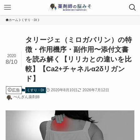
ホーム
くすり・DI
タリージェ（ミロガバリン）の特
徴・作用機序・副作用〜添付文書
2020
を読み解く【リリカとの違いを比
8/10
較】【Ca2+チャネルα2δリガン
ド】
広告
2020年8月10日
2026年7月12日
くすり・DI
ぺんぎん薬剤師