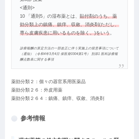
<通則>
10 「通則5」の湿布薬とは、
貼付剤のうち、薬
効分類上の鎮痛、鎮痒、収斂、消炎剤(ただし、
専ら皮膚疾患に用いるものを除く。)をいう
。
診療報酬の算定方法の一部改正に伴う実施上の留意事項について
（通知）（令和4年3月4日 保医発0304第1号） 別添1 医科診療報
酬点数表に関する事項
薬効分類２：個々の器官系用医薬品
薬効分類２６：外皮用薬
薬効分類２６４：鎮痛、鎮痒、収斂、消炎剤
参考情報