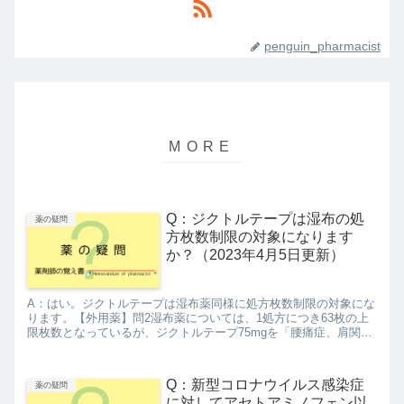
penguin_pharmacist
Q：ジクトルテープは湿布の処
薬の疑問
方枚数制限の対象になります
か？（2023年4月5日更新）
A：はい。ジクトルテープは湿布薬同様に処方枚数制限の対象にな
ります。【外用薬】問2湿布薬については、1処方につき63枚の上
限枚数となっているが、ジクトルテープ75mgを「腰痛症、肩関節
周囲炎、頸肩腕症候群及び腱鞘炎における鎮痛・消炎」の目的...
Q：新型コロナウイルス感染症
薬の疑問
に対してアセトアミノフェン以