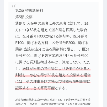
第2章 特掲診療料
第5部 投薬
通則５ 入院中の患者以外の患者に対して、1処
方につき63枚を超えて湿布薬を投薬した場合
は、区分番号F000に掲げる調剤料、区分番号
F100に掲げる処方料、区分番号F200に掲げる
薬剤(当該超過分に係る薬剤料に限る。)、区分
番号F400に掲げる処方箋料及び区分番号F500
に掲げる調剤技術基本料は、算定しない。ただ
し、
医師が疾患の特性等により必要性があると
判断し、やむを得ず63枚を超えて投薬する場合
には、その理由を処方箋及び診療報酬明細書に
記載することで算定可能
とする。
診療報酬の算定方法の一部を改正する件（令和4年厚生労働省告
示第54号） 別表第一 医科診療報酬点数表（令和令和４年度診療