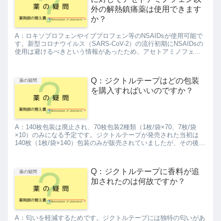
外の解熱鎮痛薬は使用できます
か？
A：ロキソプロフェンやイブプロフェン等のNSAIDsが使用可能で
す。新型コロナウイルス（SARS-CoV-2）の流行初期にNSAIDsの
使用は避けるべきという情報があったため、アセトアミノフェン
が選択されることが多かったのですが、現在はNS...
Q：ジクトルテープはどの包装
薬の疑問
を購入すればいいのですか？
A：140枚包装は廃止され、70枚包装2種類（1枚/袋×70、7枚/袋
×10）のみになる予定です。ジクトルテープが発売された当初は
140枚（1枚/袋×140）包装のみが販売されていましたが、その後、
添加物変更（香料追加）に伴い70枚（1枚/...
Q：ジクトルテープに香料が追
薬の疑問
加されたのは何故ですか？
A：匂いを軽減するためです。ジクトルテープには独特の匂いがあ