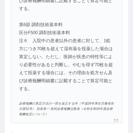
び診療報酬明細書に記載することで算定可能と
する。
第6節 調剤技術基本料
区分F500 調剤技術基本料
注６ 入院中の患者以外の患者に対して、1処
方につき70枚を超えて湿布薬を投薬した場合は
算定しない。ただし、医師が疾患の特性等によ
り必要性があると判断し、やむを得ず70枚を超
えて投薬する場合には、その理由を処方せん及
び診療報酬明細書に記載することで算定可能と
する。
診療報酬の算定方法の一部を改正する件（平成28年厚生労働省告
示第52号） 別表第一 医科診療報酬点数表（令和令和28年度診療
報酬改定について）