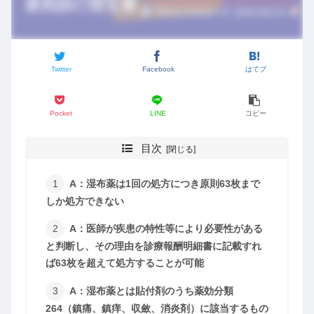
Twitter
Facebook
はてブ
Pocket
LINE
コピー
目次
A：湿布薬は1回の処方につき原則63枚まで
しか処方できない
A：医師が疾患の特性等により必要性がある
と判断し、その理由を診療報酬明細書に記載すれ
ば63枚を超えて処方することが可能
A：湿布薬とは貼付剤のうち薬効分類
264（鎮痛、鎮痒、収斂、消炎剤）に該当するもの