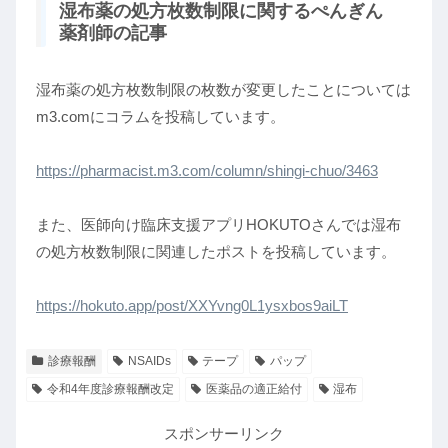
湿布薬の処方枚数制限に関するぺんぎん
薬剤師の記事
湿布薬の処方枚数制限の枚数が変更したことについては
m3.comにコラムを投稿しています。
https://pharmacist.m3.com/column/shingi-chuo/3463
また、医師向け臨床支援アプリHOKUTOさんでは湿布
の処方枚数制限に関連したポストを投稿しています。
https://hokuto.app/post/XXYvng0L1ysxbos9aiLT
診療報酬
NSAIDs
テープ
パップ
令和4年度診療報酬改定
医薬品の適正給付
湿布
スポンサーリンク