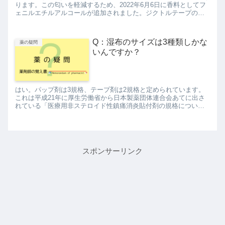
ります。この匂いを軽減するため、2022年6月6日に香料としてフ
ェニルエチルアルコールが追加されました。ジクトルテープのに
おいの原因は何？これについては詳細が記載されていないのです...
Q：湿布のサイズは3種類しかな
薬の疑問
いんですか？
はい。パップ剤は3規格、テープ剤は2規格と定められています。
これは平成21年に厚生労働省から日本製薬団体連合会あてに出さ
れている「医療用非ステロイド性鎮痛消炎貼付剤の規格につい
て」という通知が根拠となっています。以下に引用するように、
厚生労...
スポンサーリンク