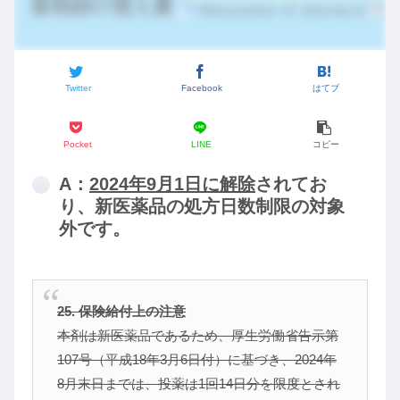
Twitter
Facebook
はてブ
Pocket
LINE
コピー
A：
2024年9月1日に解除
されてお
り、新医薬品の処方日数制限の対象
外です。
25. 保険給付上の注意
本剤は新医薬品であるため、厚生労働省告示第
107号（平成18年3月6日付）に基づき、2024年
8月末日までは、投薬は1回14日分を限度とされ