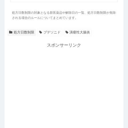
処方日数制限の対象となる新医薬品や解除日の一覧、処方日数制限が免除
される場合のルールについてまとめています。
処方日数制限
ブデソニド
潰瘍性大腸炎
スポンサーリンク