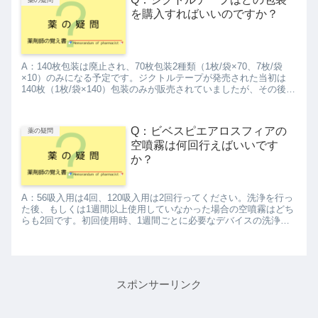
薬の疑問
を購入すればいいのですか？
A：140枚包装は廃止され、70枚包装2種類（1枚/袋×70、7枚/袋
×10）のみになる予定です。ジクトルテープが発売された当初は
140枚（1枚/袋×140）包装のみが販売されていましたが、その後、
添加物変更（香料追加）に伴い70枚（1枚/...
Q：ビベスピエアロスフィアの
薬の疑問
空噴霧は何回行えばいいです
か？
A：56吸入用は4回、120吸入用は2回行ってください。洗浄を行っ
た後、もしくは1週間以上使用していなかった場合の空噴霧はどち
らも2回です。初回使用時、1週間ごとに必要なデバイスの洗浄
後、1週間以上噴霧していなかった場合に空噴霧が必要なのは...
スポンサーリンク