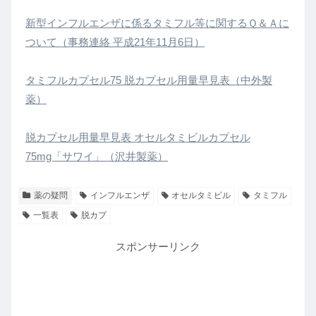
新型インフルエンザに係るタミフル等に関するＱ＆Ａに
ついて（事務連絡 平成21年11月6日）
タミフルカプセル75 脱カプセル用量早見表（中外製
薬）
脱カプセル⽤量早⾒表 オセルタミビルカプセル
75mg「サワイ」（沢井製薬）
薬の疑問
インフルエンザ
オセルタミビル
タミフル
一覧表
脱カプ
スポンサーリンク