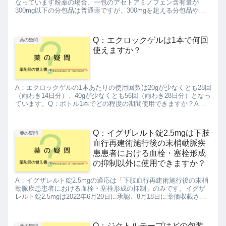
なっています粉薬の場合、一包のアセトアミノフェン含有量が
300mg以下の分包品は普通薬ですが、300mgを超える分包品や秤
量によって一包の含有量が300mgを超えるバラ品は劇薬...
Q：エクロックゲルは1本で何回
薬の疑問
使えますか？
A：エクロックゲルの1本あたりの使用回数は20gが少なくとも28回
（両わき14日分）、40gが少なくとも56回（両わき28日分）となっ
ています。Q：ボトル1本でどの程度の期間使用できますか？A：1
日1回、右わきにポンプ1押し分、左わきにポン...
Q：イグザレルト錠2.5mgは下肢
薬の疑問
血行再建術施行後の末梢動脈疾
患患者における血栓・塞栓形成
の抑制以外に使用できますか？
A：イグザレルト錠2.5mgの適応は「下肢血行再建術施行後の末梢
動脈疾患患者における血栓・塞栓形成の抑制」のみです。イグザ
レルト錠2.5mgは2022年6月20日に承認、8月18日に薬価収載され
ました。適応は「下肢血行再建術施行後の末梢動脈...
Q：ジクトルテープはどの包装