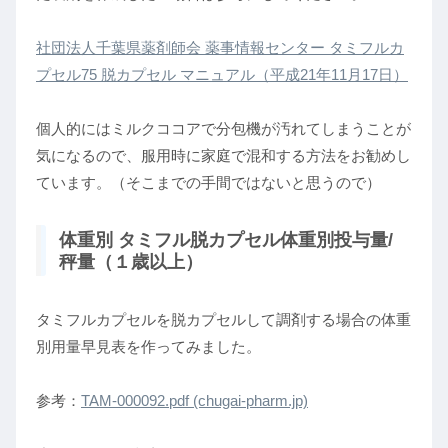
社団法人千葉県薬剤師会 薬事情報センター タミフルカ
プセル75 脱カプセル マニュアル（平成21年11月17日）
個人的にはミルクココアで分包機が汚れてしまうことが
気になるので、服用時に家庭で混和する方法をお勧めし
ています。（そこまでの手間ではないと思うので）
体重別 タミフル脱カプセル体重別投与量/
秤量（１歳以上）
タミフルカプセルを脱カプセルして調剤する場合の体重
別用量早見表を作ってみました。
参考：
TAM-000092.pdf (chugai-pharm.jp)