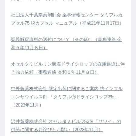
社団法人千葉県薬剤師会 薬事情報センター タミフルカ
プセル75 脱カプセル マニュアル（平成21年11月17日）
疑義解釈資料の送付について（その60）（事務連絡 令
和５年11月８日）
オセルタミビルリン酸塩ドライシロップの在庫逼迫に伴
う協力依頼（事務連絡 令和５年11月８日）
中外製薬株式会社 限定出荷に関するご案内 抗インフル
エンザウイルス剤 「タミフルⓇドライシロップ3%」
（2023年11月）
沢井製薬株式会社 オセルタミビルDS3％「サワイ」の
供給に関するお詫びとお願い（2023年11月）