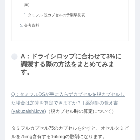
満）
タミフル 脱カプセルの予製早見表
参考資料
A：ドライシロップに合わせて3%に
調製する際の方法をまとめてみま
す。
Q：タミフルDSが手に入らずカプセルを脱カプセルし
た場合は加算を算定できますか？ | 薬剤師の覚え書
(yakuzaishi.love)
（脱カプセル時の算定について）
タミフルカプセル75のカプセルを外すと、オセルタミビ
ルを75mg含有する165mgの散剤になります。