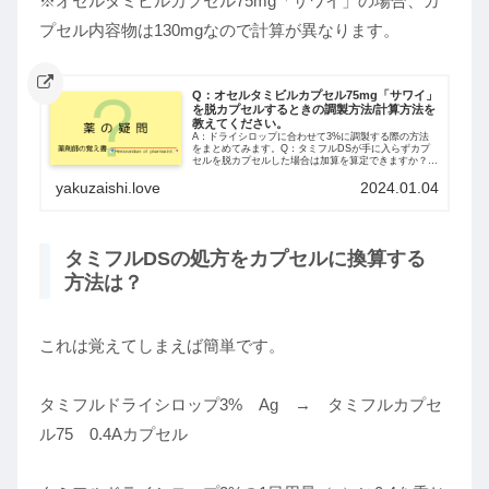
※オセルタミビルカプセル75mg「サワイ」の場合、カ
プセル内容物は130mgなので計算が異なります。
Q：オセルタミビルカプセル75mg「サワイ」
を脱カプセルするときの調製方法/計算方法を
教えてください。
A：ドライシロップに合わせて3%に調製する際の方法
をまとめてみます。Q：タミフルDSが手に入らずカプ
セルを脱カプセルした場合は加算を算定できますか？|
薬剤師の覚え書(yakuzaishi.love)（脱カプセル時の算定
yakuzaishi.love
2024.01.04
について）オセルタミビ...
タミフルDSの処方をカプセルに換算する
方法は？
これは覚えてしまえば簡単です。
タミフルドライシロップ3% Ag → タミフルカプセ
ル75 0.4Aカプセル