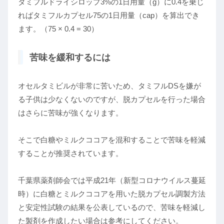
タミフルドライシロップ3%の1日用量（g）に0.4を乗じ
ればタミフルカプセル75の1日用量（cap）を算出でき
ます。（75 × 0.4 = 30）
苦味を緩和するには
オセルタミビルが非常に苦いため、タミフルDSを嫌が
る子供は少なくないのですが、脱カプセルを行った場合
はさらに苦味が強くなります。
そこで白糖やミルクココアを混和することで苦味を軽減
することが推奨されています。
千葉県薬剤師会では平成21年（新型コロナウイルス蔓延
時）に白糖とミルクココアを用いた脱カプセル調製方法
と安定性試験の結果を公表しているので、苦味を軽減し
た製剤を作成したい場合は参考にしてください。