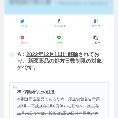
Twitter
Facebook
はてブ
Pocket
LINE
コピー
A：
2022年12月1日に解除
されてお
り、新医薬品の処方日数制限の対象
外です。
25. 保険給付上の注意
本剤は新医薬品であるため、厚生労働省告示第
107号（平成18年3月6日付）に基づき、
2022年
11月末日までは、投薬は1回14日分を限度
とさ