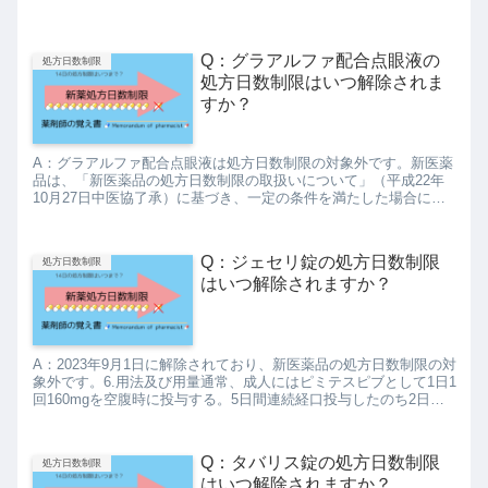
Q：グラアルファ配合点眼液の
処方日数制限
処方日数制限はいつ解除されま
すか？
A：グラアルファ配合点眼液は処方日数制限の対象外です。新医薬
品は、「新医薬品の処方日数制限の取扱いについて」（平成22年
10月27日中医協了承）に基づき、一定の条件を満たした場合に限
り、処方日数制限について例外的な取扱いをすることとされてお...
Q：ジェセリ錠の処方日数制限
処方日数制限
はいつ解除されますか？
A：2023年9月1日に解除されており、新医薬品の処方日数制限の対
象外です。6.用法及び用量通常、成人にはピミテスピブとして1日1
回160mgを空腹時に投与する。5日間連続経口投与したのち2日間
休薬し、これを繰り返す。なお、患者の状態により...
Q：タバリス錠の処方日数制限
処方日数制限
はいつ解除されますか？