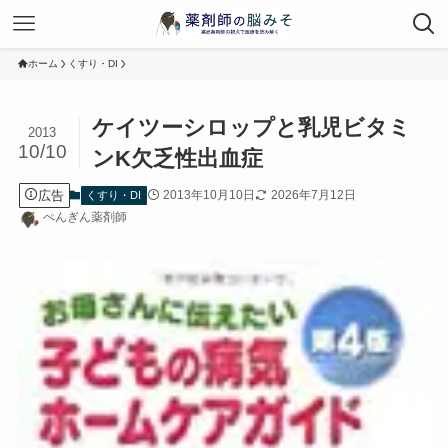
ホーム
くすり・DI
ケイツーシロップと乳児ビタミ
2013
10/10
ンK欠乏性出血症
広告
2013年10月10日
2026年7月12日
くすり・DI
ぺんぎん薬剤師