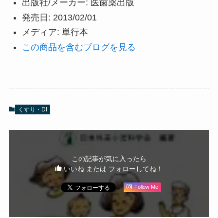
出版社/メーカー:
医歯薬出版
発売日:
2013/02/01
メディア:
単行本
この商品を含むブログを見る
くすり・DI
この記事が気に入ったら
いいね または フォローしてね！
Follow Me