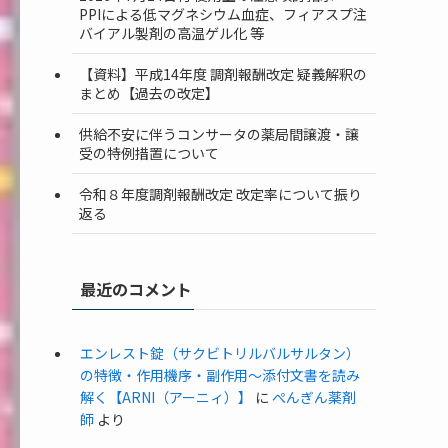
PPIによる低マグネシウム血症、フィアスプ注
バイアル製剤の高温ゲル化 等
【資料】平成14年度 調剤報酬改定 疑義解釈の
まとめ【過去の改定】
供給不安に伴うコンサータの薬局間譲渡・譲
受の特例措置について
令和８年度調剤報酬改定 改定率について振り
返る
最近のコメント
エンレスト錠（サクビトリルバルサルタン）
の特徴・作用機序・副作用〜添付文書を読み
解く【ARNI（アーニィ）】
に
ぺんぎん薬剤
師
より