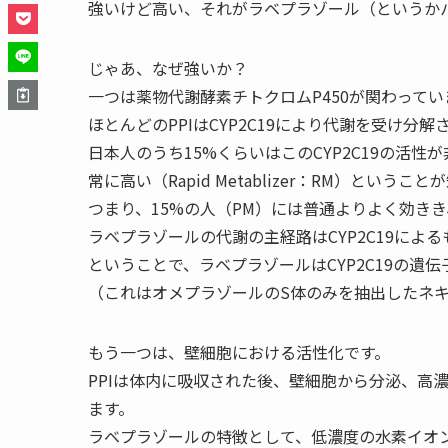
強いけど高い、それがラベプラゾール（というか
じゃあ、なぜ強いか？
一つは薬物代謝酵素チトクロムP450が関わってい
ほとんどのPPIはCYP2C19により代謝を受け分解
日本人のうち15%くらいはこのCYP2C19の活性が非常
常に高い（Rapid Metablizer：RM）というこ
つまり、15%の人（PM）には普通よりよく効きき
ラベプラゾールの代謝の主経路はCYP2C19によ
ということで、ラベプラゾールはCYP2C19の遺
（これはオメプラゾールのS体のみを抽出したネ
もう一つは、壁細胞における活性化です。
PPIは体内に吸収された後、壁細胞から分泌、高
ます。
ラベプラゾールの特徴として、低濃度の水素イオン