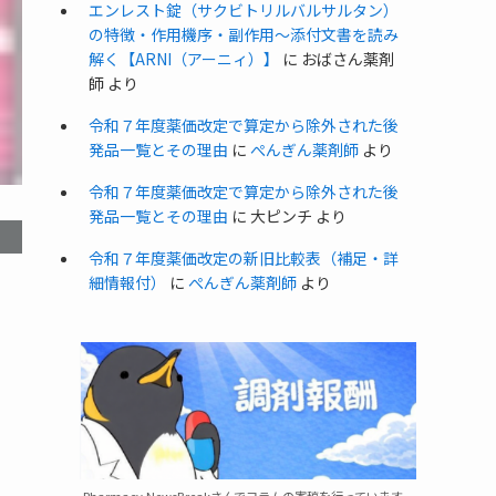
エンレスト錠（サクビトリルバルサルタン）
の特徴・作用機序・副作用〜添付文書を読み
解く【ARNI（アーニィ）】
に
おばさん薬剤
師
より
令和７年度薬価改定で算定から除外された後
発品一覧とその理由
に
ぺんぎん薬剤師
より
令和７年度薬価改定で算定から除外された後
発品一覧とその理由
に
大ピンチ
より
令和７年度薬価改定の新旧比較表（補足・詳
細情報付）
に
ぺんぎん薬剤師
より