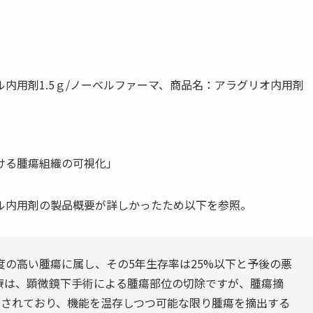
内用剤1.5ｇ/ノーベルファーマ、商品名：アラグリオ内用剤
ける腫瘍組織の可視化」
ル内用剤の製品概要が詳しかったため以下を参照。
の高い腫瘍に属し、その5年生存率は25%以下と予後の悪
療は、顕微鏡下手術による腫瘍部位の切除ですが、腫瘍摘
示されており、機能を温存しつつ可能な限り腫瘍を摘出する