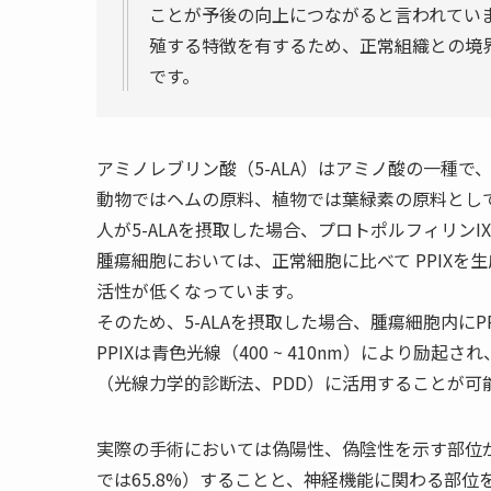
ことが予後の向上につながると言われてい
殖する特徴を有するため、正常組織との境
です。
アミノレブリン酸（5-ALA）はアミノ酸の一種
動物ではヘムの原料、植物では葉緑素の原料とし
人が5-ALAを摂取した場合、プロトポルフィリンI
腫瘍細胞においては、正常細胞に比べて PPIXを
活性が低くなっています。
そのため、5-ALAを摂取した場合、腫瘍細胞内にP
PPIXは青色光線（400 ~ 410nm）により励
（光線力学的診断法、PDD）に活用することが可
実際の手術においては偽陽性、偽陰性を示す部位が
では65.8%）することと、神経機能に関わる部位