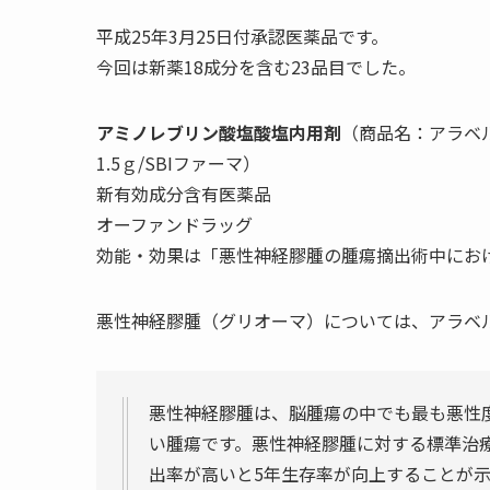
平成25年3月25日付承認医薬品です。
今回は新薬18成分を含む23品目でした。
アミノレブリン酸塩酸塩内用剤
（商品名：アラベル
1.5ｇ/SBIファーマ）
新有効成分含有医薬品
オーファンドラッグ
効能・効果は「悪性神経膠腫の腫瘍摘出術中にお
悪性神経膠腫（グリオーマ）については、アラベ
悪性神経膠腫は、脳腫瘍の中でも最も悪性度
い腫瘍です。悪性神経膠腫に対する標準治
出率が高いと5年生存率が向上することが