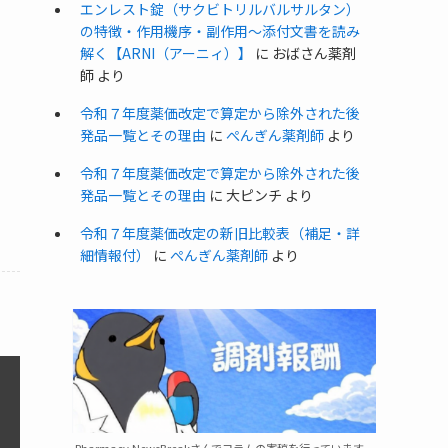
エンレスト錠（サクビトリルバルサルタン）
の特徴・作用機序・副作用〜添付文書を読み
解く【ARNI（アーニィ）】
に
おばさん薬剤
師
より
令和７年度薬価改定で算定から除外された後
発品一覧とその理由
に
ぺんぎん薬剤師
より
令和７年度薬価改定で算定から除外された後
発品一覧とその理由
に
大ピンチ
より
令和７年度薬価改定の新旧比較表（補足・詳
細情報付）
に
ぺんぎん薬剤師
より