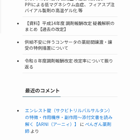
PPIによる低マグネシウム血症、フィアスプ注
バイアル製剤の高温ゲル化 等
【資料】平成14年度 調剤報酬改定 疑義解釈の
まとめ【過去の改定】
供給不安に伴うコンサータの薬局間譲渡・譲
受の特例措置について
令和８年度調剤報酬改定 改定率について振り
返る
最近のコメント
エンレスト錠（サクビトリルバルサルタン）
の特徴・作用機序・副作用〜添付文書を読み
解く【ARNI（アーニィ）】
に
ぺんぎん薬剤
師
より