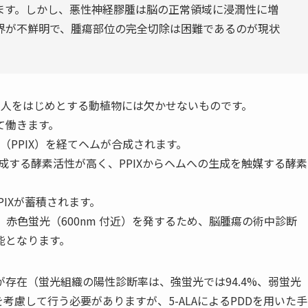
ます。しかし、悪性神経膠腫は脳の正常領域に浸潤性に増
界が不鮮明で、腫瘍部位の完全切除は困難であるのが現状
で、人をはじめとする動植物には欠かせないものです。
て働きます。
X（PPIX）を経てヘムが合成されます。
生成する酵素活性が高く、PPIXからヘムへの生成を触媒する酵素
PIXが蓄積されます。
起され、赤色蛍光（600nm 付近）を発するため、脳腫瘍の術中診断
能となります。
存在（蛍光組織の陽性診断率は、強蛍光では94.4%、弱蛍光
を考慮して行う必要がありますが、5-ALAによるPDDを用いた手