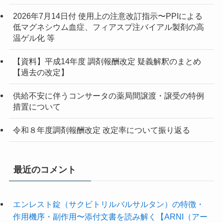
2026年7月14日付 使用上の注意改訂指示〜PPIによる
低マグネシウム血症、フィアスプ注バイアル製剤の高
温ゲル化 等
【資料】平成14年度 調剤報酬改定 疑義解釈のまとめ
【過去の改定】
供給不安に伴うコンサータの薬局間譲渡・譲受の特例
措置について
令和８年度調剤報酬改定 改定率について振り返る
最近のコメント
エンレスト錠（サクビトリルバルサルタン）の特徴・
作用機序・副作用〜添付文書を読み解く【ARNI（アー