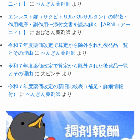
ニィ）】
に
ぺんぎん薬剤師
より
エンレスト錠（サクビトリルバルサルタン）の特徴・
作用機序・副作用〜添付文書を読み解く【ARNI（アー
ニィ）】
に
おばさん薬剤師
より
令和７年度薬価改定で算定から除外された後発品一覧
とその理由
に
ぺんぎん薬剤師
より
令和７年度薬価改定で算定から除外された後発品一覧
とその理由
に
大ピンチ
より
令和７年度薬価改定の新旧比較表（補足・詳細情報
付）
に
ぺんぎん薬剤師
より