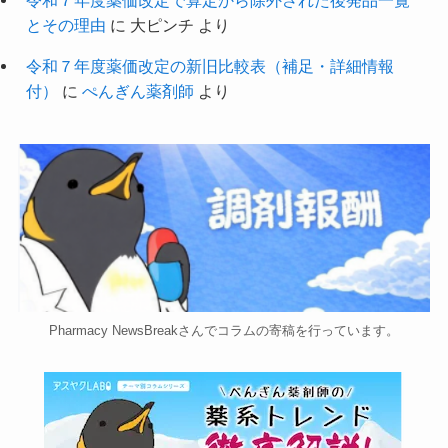
とその理由
に
大ピンチ
より
令和７年度薬価改定の新旧比較表（補足・詳細情報
付）
に
ぺんぎん薬剤師
より
Pharmacy NewsBreakさんでコラムの寄稿を行っています。