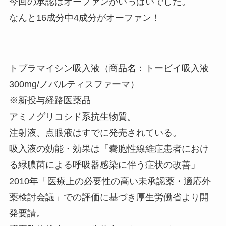
今回の承認はオーファンがいっぱいでした。
なんと16成分中4成分がオーファン！
トブラマイシン吸入液（商品名：トービイ吸入液
300mg/ノバルティスファーマ）
※新投与経路医薬品
アミノグリコシド系抗生物質。
注射液、点眼液はすでに発売されている。
吸入液の効能・効果は「嚢胞性線維症患者におけ
る緑膿菌による呼吸器感染に伴う症状の改善」
2010年「医療上の必要性の高い未承認薬・適応外
薬検討会議」での評価に基づき厚生労働省より開
発要請。