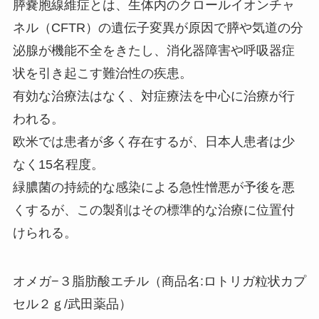
膵嚢胞線維症とは、生体内のクロールイオンチャ
ネル（CFTR）の遺伝子変異が原因で膵や気道の分
泌腺が機能不全をきたし、消化器障害や呼吸器症
状を引き起こす難治性の疾患。
有効な治療法はなく、対症療法を中心に治療が行
われる。
欧米では患者が多く存在するが、日本人患者は少
なく15名程度。
緑膿菌の持続的な感染による急性憎悪が予後を悪
くするが、この製剤はその標準的な治療に位置付
けられる。
オメガ−３脂肪酸エチル（商品名:ロトリガ粒状カプ
セル２ｇ/武田薬品）