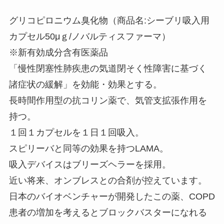
グリコピロニウム臭化物（商品名:シーブリ吸入用
カプセル50μｇ/ノバルティスファーマ）
※新有効成分含有医薬品
「慢性閉塞性肺疾患の気道閉そく性障害に基づく
諸症状の緩解」を効能・効果とする。
長時間作用型の抗コリン薬で、気管支拡張作用を
持つ。
１回１カプセルを１日１回吸入。
スピリーバと同等の効果を持つLAMA。
吸入デバイスはブリーズヘラーを採用。
近い将来、オンブレスとの合剤が控えています。
日本のバイオベンチャーが開発したこの薬、COPD
患者の増加を考えるとブロックバスターになれる