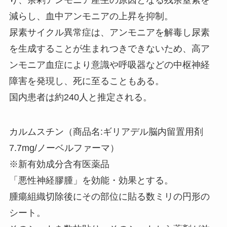
り、余剰アンモニア産生の原因となる残余窒素を
減らし、血中アンモニアの上昇を抑制。
尿素サイクル異常症は、アンモニアを解毒し尿素
を生成することが生まれつきできないため、高ア
ンモニア血症により意識や呼吸器などの中枢神経
障害を発現し、死に至ることもある。
国内患者は約240人と推定される。
カルムスチン（商品名:ギリアデル脳内留置用剤
7.7mg/ノーベルファーマ）
※新有効成分含有医薬品
「悪性神経膠腫」を効能・効果とする。
腫瘍組織切除後にその部位に貼る数ミリの円形の
シート。