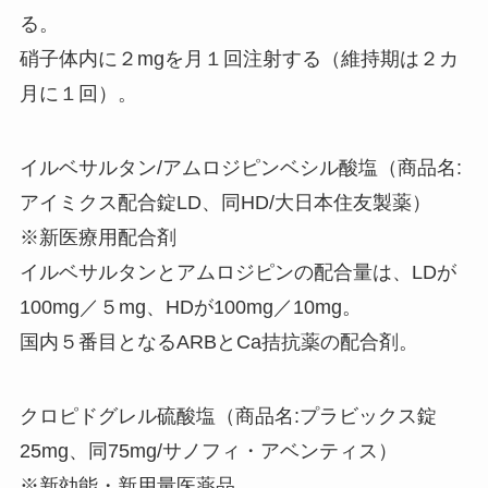
る。
硝子体内に２mgを月１回注射する（維持期は２カ
月に１回）。
イルベサルタン/アムロジピンベシル酸塩（商品名:
アイミクス配合錠LD、同HD/大日本住友製薬）
※新医療用配合剤
イルベサルタンとアムロジピンの配合量は、LDが
100mg／５mg、HDが100mg／10mg。
国内５番目となるARBとCa拮抗薬の配合剤。
クロピドグレル硫酸塩（商品名:プラビックス錠
25mg、同75mg/サノフィ・アベンティス）
※新効能・新用量医薬品