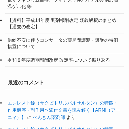
低マグネシウム血症、フィアスプ注バイアル製剤の高
温ゲル化 等
【資料】平成14年度 調剤報酬改定 疑義解釈のまとめ
【過去の改定】
供給不安に伴うコンサータの薬局間譲渡・譲受の特例
措置について
令和８年度調剤報酬改定 改定率について振り返る
最近のコメント
エンレスト錠（サクビトリルバルサルタン）の特徴・
作用機序・副作用〜添付文書を読み解く【ARNI（アー
ニィ）】
に
ぺんぎん薬剤師
より