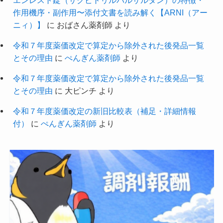
エンレスト錠（サクビトリルバルサルタン）の特徴・
作用機序・副作用〜添付文書を読み解く【ARNI（アー
ニィ）】
に
おばさん薬剤師
より
令和７年度薬価改定で算定から除外された後発品一覧
とその理由
に
ぺんぎん薬剤師
より
令和７年度薬価改定で算定から除外された後発品一覧
とその理由
に
大ピンチ
より
令和７年度薬価改定の新旧比較表（補足・詳細情報
付）
に
ぺんぎん薬剤師
より