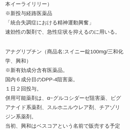
本イーライリリー）
※新投与経路医薬品
「統合失調症における精神運動興奮」
速効性の製剤で、急性症状を抑えるのに用いる。
アナグリプチン（商品名:スイニー錠100mg/三和化
学、興和）
※新有効成分含有医薬品。
国内６成分目のDPP-4阻害薬。
１日２回投与。
併用可能薬剤は、α−グルコシダーゼ阻害薬、ビグ
アナイド系薬剤、スルホニルウレア剤、チアゾリ
ジン系薬剤。
当初、興和はベスコアという名前で販売する予定