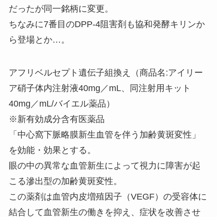
だったが同一銘柄に変更。
ちなみに7番目のDPP-4阻害剤も協和発酵キリンか
ら登場とか…。
アフリベルセプト遺伝子組換え（商品名:アイリー
ア硝子体内注射液40mg／mL、同注射用キット
40mg／mL/バイエル薬品）
※新有効成分含有医薬品
「中心窩下脈略膜新生血管を伴う加齢黄斑変性」
を効能・効果とする。
眼の中の異常な血管新生によって視力に障害が起
こる滲出型の加齢黄斑変性。
この薬剤は血管内皮増殖因子（VEGF）の受容体に
結合して血管新生の働きを抑え、症状を改善させ