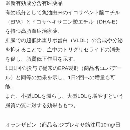
※新有効成分含有医薬品
有効成分として魚油由来のイコサペント酸エチル
（EPA）とドコサヘキサエン酸エチル（DHA-E）
を持つ高脂血症治療薬。
肝臓での超低比重リポ蛋白（VLDL）の合成や分泌
を抑えることで、血中のトリグリセライドの消失
を促し、脂質低下作用を示す。
1日1回の投与で従来のEPA製剤（商品名:エパデー
ル）と同等の効果を示し、1日2回への増量も可
能。
また、小型LDLを減らし、大型LDLを増やすという
脂質の質に対する効果ももつ。
オランザピン（商品名:ジプレキサ筋注用10mg/日