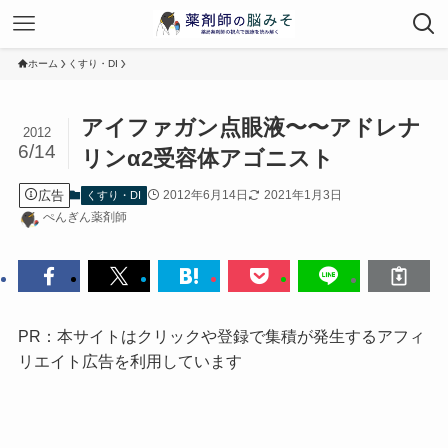
ホーム
くすり・DI
アイファガン点眼液〜〜アドレナ
2012
6/14
リンα2受容体アゴニスト
広告
2012年6月14日
2021年1月3日
くすり・DI
ぺんぎん薬剤師
PR：本サイトはクリックや登録で集積が発生するアフィ
リエイト広告を利用しています