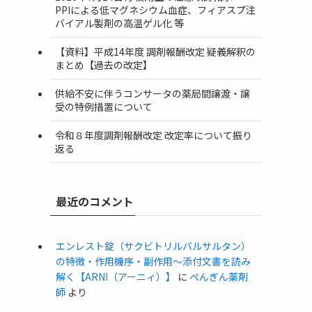
PPIによる低マグネシウム血症、フィアスプ注
バイアル製剤の高温ゲル化 等
【資料】平成14年度 調剤報酬改定 疑義解釈の
まとめ【過去の改定】
供給不安に伴うコンサータの薬局間譲渡・譲
受の特例措置について
令和８年度調剤報酬改定 改定率について振り
返る
最近のコメント
エンレスト錠（サクビトリルバルサルタン）
の特徴・作用機序・副作用〜添付文書を読み
解く【ARNI（アーニィ）】
に
ぺんぎん薬剤
師
より