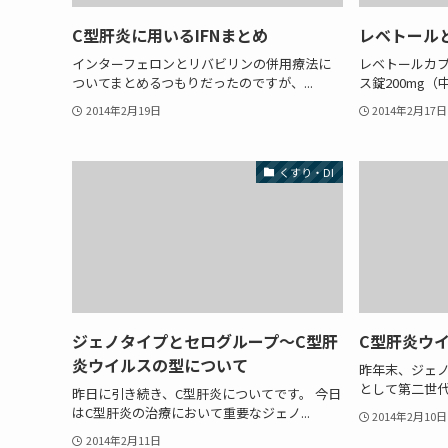
C型肝炎に用いるIFNまとめ
レベトール
インターフェロンとリバビリンの併用療法に
レベトールカプ
ついてまとめるつもりだったのですが、...
ス錠200mg（
2014年2月19日
2014年2月17日
くすり・DI
ジェノタイプとセログループ〜C型肝
C型肝炎ウ
炎ウイルスの型について
昨年末、ジェノ
として第二世代
昨日に引き続き、C型肝炎についてです。 今日
はC型肝炎の治療において重要なジェノ...
2014年2月10日
2014年2月11日