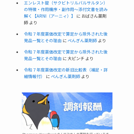
エンレスト錠（サクビトリルバルサルタン）
の特徴・作用機序・副作用〜添付文書を読み
解く【ARNI（アーニィ）】
に
おばさん薬剤
師
より
令和７年度薬価改定で算定から除外された後
発品一覧とその理由
に
ぺんぎん薬剤師
より
令和７年度薬価改定で算定から除外された後
発品一覧とその理由
に
大ピンチ
より
令和７年度薬価改定の新旧比較表（補足・詳
細情報付）
に
ぺんぎん薬剤師
より