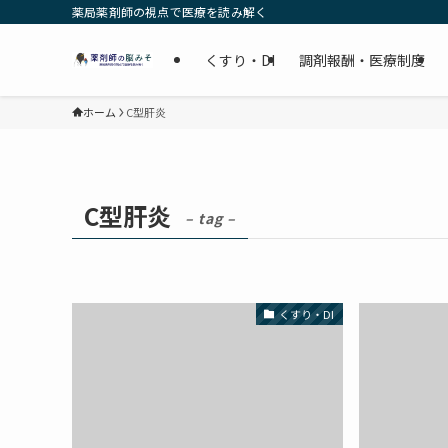
薬局薬剤師の視点で医療を読み解く
くすり・DI
調剤報酬・医療制度
ホーム
C型肝炎
C型肝炎
– tag –
くすり・DI