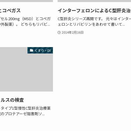
とコペガス
インターフェロンによるC型肝炎治
セル200mg（MSD）とコペガ
C型肝炎シリーズ再開です。 元々はインタ
中外製薬）。 どちらもリバビ...
ェロンとリバビリンをあわせて書いて...
2014年2月16日
くすり・DI
イルスの検査
タイプ1型慢性C型肝炎治療薬
のプロテアーゼ阻害剤ソ...