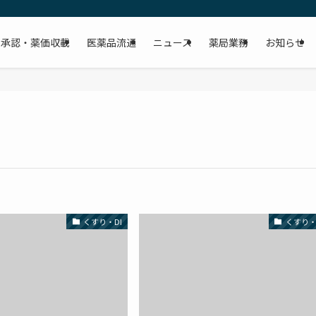
承認・薬価収載
医薬品流通
ニュース
薬局業務
お知らせ
くすり・DI
くすり・